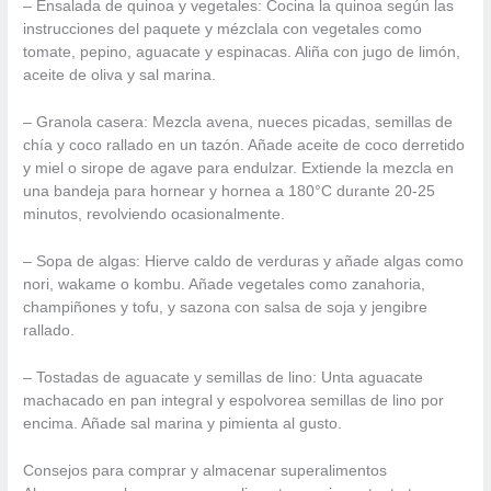
– Ensalada de quinoa y vegetales: Cocina la quinoa según las
instrucciones del paquete y mézclala con vegetales como
tomate, pepino, aguacate y espinacas. Aliña con jugo de limón,
aceite de oliva y sal marina.
– Granola casera: Mezcla avena, nueces picadas, semillas de
chía y coco rallado en un tazón. Añade aceite de coco derretido
y miel o sirope de agave para endulzar. Extiende la mezcla en
una bandeja para hornear y hornea a 180°C durante 20-25
minutos, revolviendo ocasionalmente.
– Sopa de algas: Hierve caldo de verduras y añade algas como
nori, wakame o kombu. Añade vegetales como zanahoria,
champiñones y tofu, y sazona con salsa de soja y jengibre
rallado.
– Tostadas de aguacate y semillas de lino: Unta aguacate
machacado en pan integral y espolvorea semillas de lino por
encima. Añade sal marina y pimienta al gusto.
Consejos para comprar y almacenar superalimentos