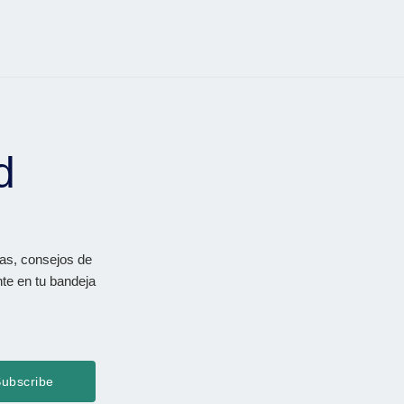
d
vas, consejos de
nte en tu bandeja
ubscribe