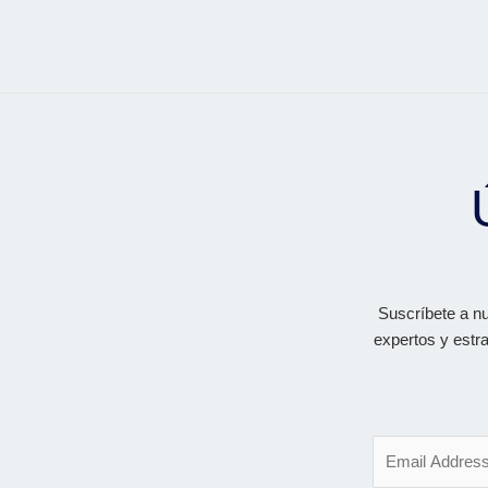
Suscríbete a nu
expertos y estra
E
m