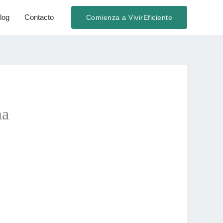
log
Contacto
Comienza a VivirEficiente
ma