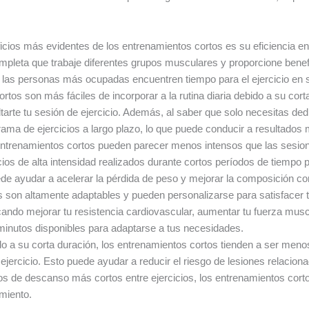
cios más evidentes de los entrenamientos cortos es su eficiencia en 
ompleta que trabaje diferentes grupos musculares y proporcione benefi
o las personas más ocupadas encuentren tiempo para el ejercicio en s
tos son más fáciles de incorporar a la rutina diaria debido a su cor
arte tu sesión de ejercicio. Además, al saber que solo necesitas de
ma de ejercicios a largo plazo, lo que puede conducir a resultados 
ntrenamientos cortos pueden parecer menos intensos que las sesion
icios de alta intensidad realizados durante cortos períodos de tiemp
ede ayudar a acelerar la pérdida de peso y mejorar la composición cor
 son altamente adaptables y pueden personalizarse para satisfacer t
cando mejorar tu resistencia cardiovascular, aumentar tu fuerza mus
minutos disponibles para adaptarse a tus necesidades.
o a su corta duración, los entrenamientos cortos tienden a ser meno
ercicio. Esto puede ayudar a reducir el riesgo de lesiones relaciona
os de descanso más cortos entre ejercicios, los entrenamientos cort
miento.