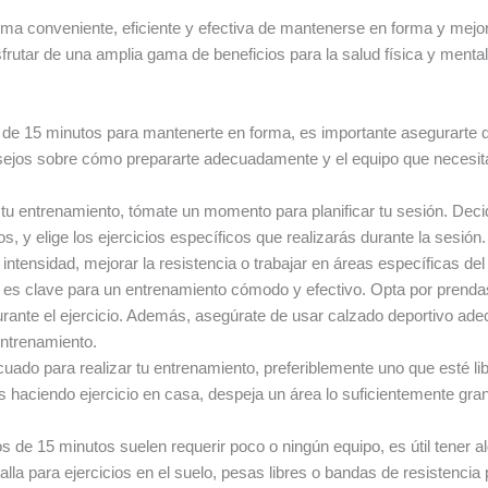
a conveniente, eficiente y efectiva de mantenerse en forma y mejorar
isfrutar de una amplia gama de beneficios para la salud física y menta
de 15 minutos para mantenerte en forma, es importante asegurarte de
nsejos sobre cómo prepararte adecuadamente y el equipo que necesit
 entrenamiento, tómate un momento para planificar tu sesión. Decide
, y elige los ejercicios específicos que realizarás durante la sesión
intensidad, mejorar la resistencia o trabajar en áreas específicas del
s clave para un entrenamiento cómodo y efectivo. Opta por prendas 
ante el ejercicio. Además, asegúrate de usar calzado deportivo adec
entrenamiento.
uado para realizar tu entrenamiento, preferiblemente uno que esté lib
ás haciendo ejercicio en casa, despeja un área lo suficientemente gr
 de 15 minutos suelen requerir poco o ningún equipo, es útil tener
oalla para ejercicios en el suelo, pesas libres o bandas de resistencia 