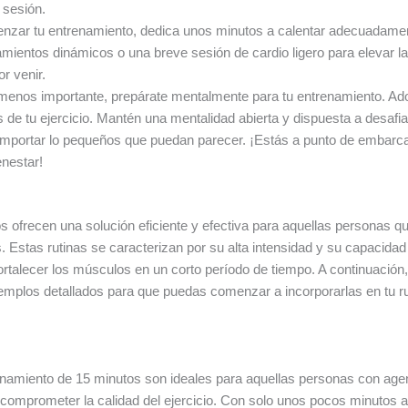
 sesión.
zar tu entrenamiento, dedica unos minutos a calentar adecuadament
iramientos dinámicos o una breve sesión de cardio ligero para elevar l
r venir.
menos importante, prepárate mentalmente para tu entrenamiento. Adop
ás de tu ejercicio. Mantén una mentalidad abierta y dispuesta a desaf
importar lo pequeños que puedan parecer. ¡Estás a punto de embarca
enestar!
s ofrecen una solución eficiente y efectiva para aquellas personas q
Estas rutinas se caracterizan por su alta intensidad y su capacida
fortalecer los músculos en un corto período de tiempo. A continuación
emplos detallados para que puedas comenzar a incorporarlas en tu rut
enamiento de 15 minutos son ideales para aquellas personas con ag
comprometer la calidad del ejercicio. Con solo unos pocos minutos a