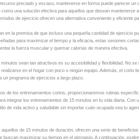
 recurso preciado y escaso, mantenerse en forma puede parecer un 
 como una solución efectiva para aquellos que desean mantenerse act
eríodos de ejercicio ofrecen una alternativa conveniente y eficiente
 en la premisa de que incluso una pequeña cantidad de ejercicio pued
diseñadas para maximizar el tiempo y la eficacia, estas sesiones corta
mentar la fuerza muscular y quemar calorías de manera efectiva.
inutos sean tan atractivos es su accesibilidad y flexibilidad. No se 
realizarse en el hogar con poco o ningún equipo. Además, el corto 
 a un programa de ejercicios a largo plazo.
ios de los entrenamientos cortos, proporcionaremos rutinas específic
a integrar los entrenamientos de 15 minutos en tu vida diaria. Con un 
lo de vida activo y saludable sin importar cuán ocupada sea tu agen
aquellos de 15 minutos de duración, ofrecen una serie de beneficios
 buscan maximizar su tiempo en el gimnasio. A continuación, explo