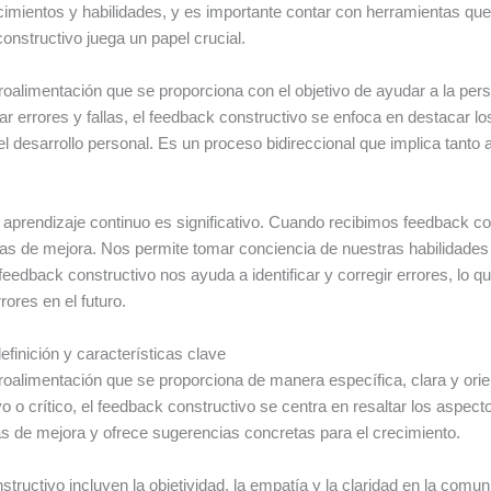
mientos y habilidades, y es importante contar con herramientas qu
onstructivo juega un papel crucial.
troalimentación que se proporciona con el objetivo de ayudar a la pers
r errores y fallas, el feedback constructivo se enfoca en destacar l
l desarrollo personal. Es un proceso bidireccional que implica tanto 
l aprendizaje continuo es significativo. Cuando recibimos feedback c
reas de mejora. Nos permite tomar conciencia de nuestras habilidade
eedback constructivo nos ayuda a identificar y corregir errores, lo 
rores en el futuro.
efinición y características clave
etroalimentación que se proporciona de manera específica, clara y orie
ivo o crítico, el feedback constructivo se centra en resaltar los aspe
s de mejora y ofrece sugerencias concretas para el crecimiento.
structivo incluyen la objetividad, la empatía y la claridad en la comu