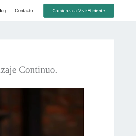
log
Contacto
Comienza a VivirEficiente
izaje Continuo.