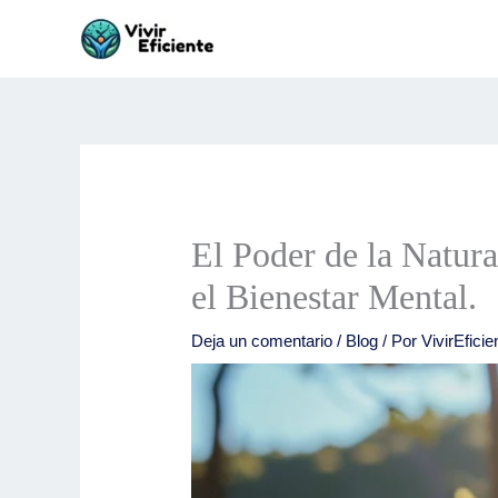
Ir
al
contenido
El Poder de la Natur
el Bienestar Mental.
Deja un comentario
/
Blog
/ Por
VivirEficie