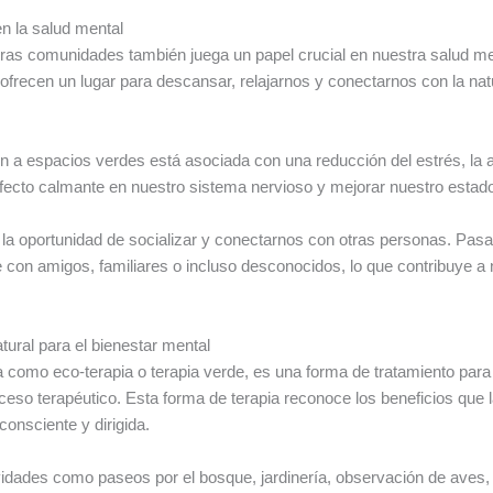
en la salud mental
ras comunidades también juega un papel crucial en nuestra salud m
 ofrecen un lugar para descansar, relajarnos y conectarnos con la natu
 a espacios verdes está asociada con una reducción del estrés, la an
efecto calmante en nuestro sistema nervioso y mejorar nuestro estad
a oportunidad de socializar y conectarnos con otras personas. Pasa
ibre con amigos, familiares o incluso desconocidos, lo que contribuye 
atural para el bienestar mental
a como eco-terapia o terapia verde, es una forma de tratamiento para 
oceso terapéutico. Esta forma de terapia reconoce los beneficios que 
onsciente y dirigida.
ividades como paseos por el bosque, jardinería, observación de aves, 