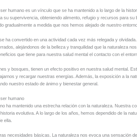
l ser humano es un vínculo que se ha mantenido a lo largo de la histo
 su supervivencia, obteniendo alimento, refugio y recursos para su 
do gradualmente a medida que nos hemos alejado de nuestro entorno 
re se ha convertido en una actividad cada vez más relegada y olvidada.
ados, alejándonos de la belleza y tranquilidad que la naturaleza n
neficios que tiene para nuestra salud mental el contacto con el entorn
es y bosques, tienen un efecto positivo en nuestra salud mental. Es
relajarnos y recargar nuestras energías. Además, la exposición a la n
ndo nuestro estado de ánimo y bienestar general.
el ser humano
 ha mantenido una estrecha relación con la naturaleza. Nuestra con
 historia evolutiva. A lo largo de los años, hemos dependido de la nat
e ella.
tras necesidades básicas. La naturaleza nos evoca una sensación de 