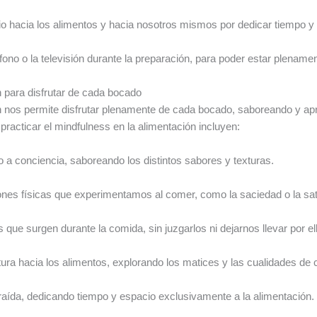
cio hacia los alimentos y hacia nosotros mismos por dedicar tiempo y
éfono o la televisión durante la preparación, para poder estar plenam
n para disfrutar de cada bocado
ón nos permite disfrutar plenamente de cada bocado, saboreando y a
racticar el mindfulness en la alimentación incluyen:
a conciencia, saboreando los distintos sabores y texturas.
ones físicas que experimentamos al comer, como la saciedad o la sat
ue surgen durante la comida, sin juzgarlos ni dejarnos llevar por el
rtura hacia los alimentos, explorando los matices y las cualidades de
raída, dedicando tiempo y espacio exclusivamente a la alimentación.