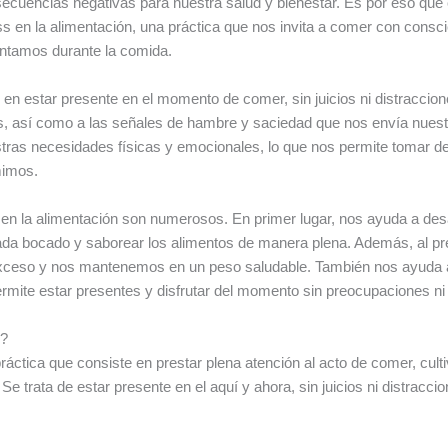
secuencias negativas para nuestra salud y bienestar. Es por eso qu
ss en la alimentación, una práctica que nos invita a comer con consc
ntamos durante la comida.
 en estar presente en el momento de comer, sin juicios ni distraccione
os, así como a las señales de hambre y saciedad que nos envía nuestr
tras necesidades físicas y emocionales, lo que nos permite tomar d
mimos.
s en la alimentación son numerosos. En primer lugar, nos ayuda a desa
ada bocado y saborear los alimentos de manera plena. Además, al pr
ceso y nos mantenemos en un peso saludable. También nos ayuda a r
rmite estar presentes y disfrutar del momento sin preocupaciones ni
n?
práctica que consiste en prestar plena atención al acto de comer, cul
e trata de estar presente en el aquí y ahora, sin juicios ni distracc