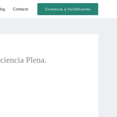
log
Contacto
Comienza a VivirEficiente
iencia Plena.