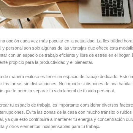
a opción cada vez más popular en la actualidad. La flexibilidad horar
oral y personal son solo algunas de las ventajas que ofrece esta moda
ar con un espacio de trabajo eficiente y libre de estrés en el hogar.
te propicio para la productividad y el bienestar.
a de manera exitosa es tener un espacio de trabajo dedicado. Esto im
 tus tareas sin distracciones. No importa si dispones de una habitac
o que te permita separar tu vida laboral de tu vida personal.
crear tu espacio de trabajo, es importante considerar diversos factor
nterrupciones. Evita las zonas de la casa con mucho tránsito o rui
al, ya que esto contribuirá a mantener tu energía y concentración du
illa y otros elementos indispensables para tu trabajo.