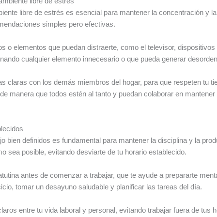
mbiente libre de estrés
iente libre de estrés es esencial para mantener la concentración y la
omendaciones simples pero efectivas.
jetos o elementos que puedan distraerte, como el televisor, dispositiv
minando cualquier elemento innecesario o que pueda generar desorden
s claras con los demás miembros del hogar, para que respeten tu ti
de manera que todos estén al tanto y puedan colaborar en mantener u
blecidos
jo bien definidos es fundamental para mantener la disciplina y la prod
o sea posible, evitando desviarte de tu horario establecido.
utina antes de comenzar a trabajar, que te ayude a prepararte mental
cio, tomar un desayuno saludable y planificar las tareas del día.
laros entre tu vida laboral y personal, evitando trabajar fuera de tus